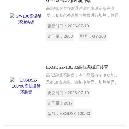
GY-100高温循环油浴锅
高温循环油浴锅通过温控表设定所需温
度，加热管对锅胆内热媒进行加热，并通
过内置循环泵、外接循环管路将锅胆内热
更新时间：
2026-07-10
媒输送到配套设备夹层内，间接为反应器
内物料进行加热。$n本产品一般配合双层
访问量：
2653
型号：
GY-100
玻璃反应釜、不锈钢反应釜、搪瓷反应釜
等具备夹层的反应设备使用，从油浴锅的
出口阀门管路连接到反应釜体下方的进液
口，循环液再从釜体上方的出液口通过管
EXGDSZ-100/80高低温循环装置
路回到油浴锅的进口，形成一个完整的循
高低温循环装置：本产品既有制冷功能，
环空间。
又有加热功能。由制冷单元、加热单元、
循环系统、控制系统组成。$n制冷部分是
更新时间：
2026-07-10
利用全封闭压缩机机械制冷，板式换热
器、膨胀阀、压力保护器等组成以达到降
访问量：
2017
温要求；加热部分是利用电加热管对循环
型号：
EXGDSZ-100/80
液进行加热。并通过内置循环泵、外接循
环管路将冷媒或热媒输送到配套设备夹层