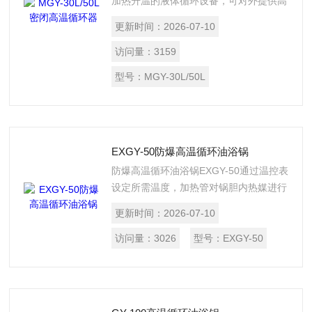
加热升温的液体循环设备，可对外提供高
温的循环液体，广泛应用于制药、化工、
更新时间：
2026-07-10
石化等行业的反应釜装置的加热。
访问量：
3159
型号：
MGY-30L/50L
EXGY-50防爆高温循环油浴锅
防爆高温循环油浴锅EXGY-50通过温控表
设定所需温度，加热管对锅胆内热媒进行
加热，并通过内置循环泵、外接循环管路
更新时间：
2026-07-10
将锅胆内热媒输送到配套设备夹层内，间
接为反应器内物料进行加热。
访问量：
3026
型号：
EXGY-50