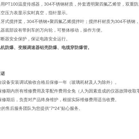
 采用PT100温度传感器，304不锈钢材质，外套透明聚四氟乙烯管，双重
 真空压力表显示实时真空，指针显示。
 月牙式搅拌桨，304不锈钢+聚四氟乙烯搅拌叶；搅拌杆材质为304不锈
 机器底部设有带刹车的万向轮，可整体移动，操作方便。
 熔断器安全保护，保证电路安全运行。
电机防爆、变频调速器铝壳防爆、电缆穿防爆管。
承诺
自设备安装调试验收合格后保修一年（玻璃耗材及人为除外）。
保修期内所有维修费用及零配件费用全免（人为因素造成的仪器故障收取
保修期后，负责对产品终身维护，根据实际维修费用适当收费。
售后服务团队为您提供“7*24”贴心服务。