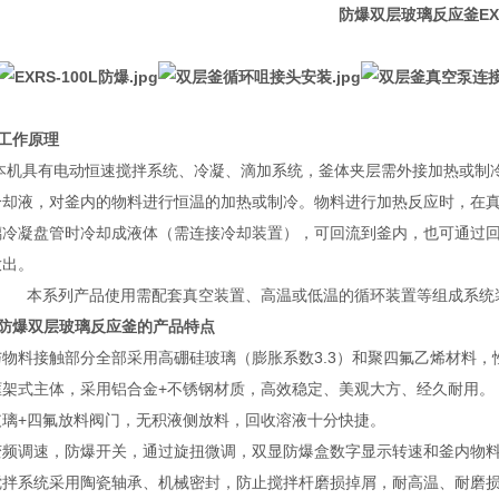
防爆双层玻璃反应釜
EX
工作原理
本机具有电动恒速搅拌系统、冷凝、滴加系统，釜体夹层需外接加热或制
冷却液，对釜内的物料进行恒温的加热或制冷。物料进行加热反应时，在
璃冷凝盘管时冷却成液体（需连接冷却装置），可回流到釜内，也可通过
放出。
本系列产品使用需配套真空装置、高温或低温的循环装置等组成系统
防爆双层玻璃反应釜
的产品特点
 与物料接触部分全部采用高硼硅玻璃（膨胀系数3.3）和聚四氟乙烯材料
 框架式主体，采用铝合金+不锈钢材质，高效稳定、美观大方、经久耐用。
 玻璃+四氟放料阀门，无积液侧放料，回收溶液十分快捷。
 变频调速，防爆开关，通过旋扭微调，双显防爆盒数字显示转速和釜内物
 搅拌系统采用陶瓷轴承、机械密封，防止搅拌杆磨损掉屑，耐高温、耐磨