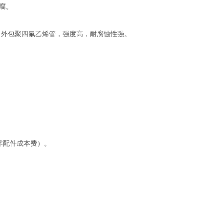
防腐。
钢，外包聚四氟乙烯管，强度高，耐腐蚀性强。
零配件成本费）。