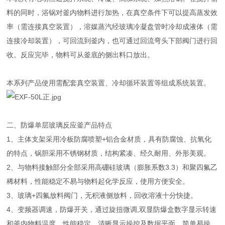
料的同时，浴锅对釜内物料进行加热，在真空条件下可以提高蒸发效
率（需连接真空装置），溶媒蒸汽经玻璃冷凝盘管时冷却成液体（需
连接冷却装置），可回流到釜内，也可通过回流弯头下部阀门进行回
收。反应完毕，物料可从釜底的侧出料口放出。
本系列产品使用需配套真空装置、冷却循环装置等组成系统装置。
二、防爆单层玻璃反应釜产品特点
1、主体支架采用冷板防腐喷塑+铝合金材质，具有防腐蚀、抗氧化
的特点，锅胆采用不锈钢材质，结构紧凑、经久耐用、外形美观。
2、与物料接触部分全部采用高硼硅玻璃（膨胀系数3.3）和聚四氟乙
稀材料，性能稳定不易与物料起化学反应，使用方便安全。
3、玻璃+四氟放料阀门，无积液侧放料，回收溶液十分快捷。
4、变频器调速，防爆开关，通过旋扭微调,双显防爆盒数字显示转速
和釜内物料温度，性能稳定、清晰显示操控及数据平面、简单易操